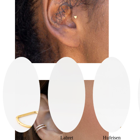
Tragus
Ring
Labret
Hufeisen