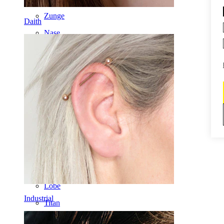
Zunge
Daith
Nase
Tragus
Barbell
Rook
Daith
Hufeisen
Ring
Werkzeuge
Curved Barbell
Lobe
Industrial
Titan