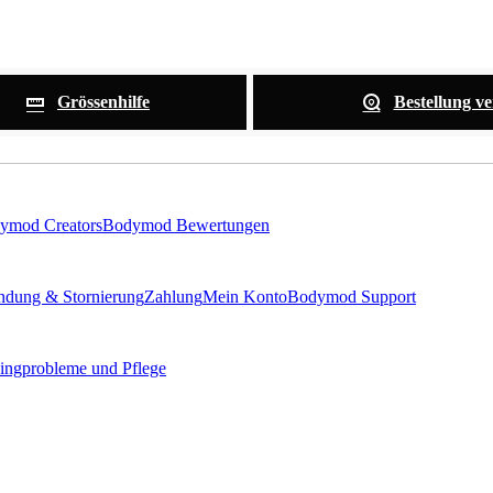
Grössenhilfe
Bestellung ve
ymod Creators
Bodymod Bewertungen
ndung & Stornierung
Zahlung
Mein Konto
Bodymod Support
cingprobleme und Pflege