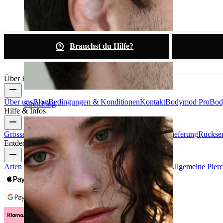
Brauchst du Hilfe?
Über Bodymod
Über uns
Blog
Bedingungen & Konditionen
Kontakt
Bodymod Pro
Bod
Stretching
Hilfe & Infos
Grössenhilfe
Bestellung verfolgen
Informationen zur Lieferung
Rückse
Entdecke
Arten von Piercings
Materialien für Piercingschmuck
Allgemeine Pier