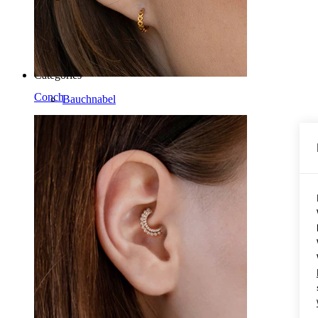
Categories
Conch
Bauchnabel
Lippen
Brustwarzen
Industrial
Dermal
Helix
Ohr
Septum
Clip-on
Labret