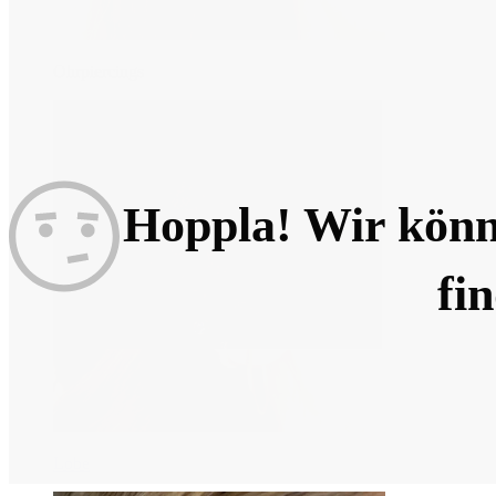
Ohrpiercings
Hoppla! Wir könne
fi
Lobe