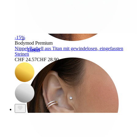
-15%
Bodymod Premium
Nippel-Barbell aus Titan mit gewindelosen, eingefassten
Tragus
Steinen
CHF 24.57
CHF 28.90