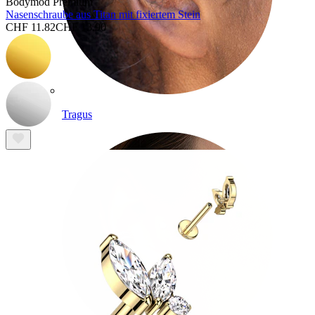
Bodymod Premium
Nasenschraube aus Titan mit fixiertem Stein
CHF 11.82
CHF 13.90
Tragus