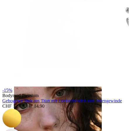
Ohr
-15%
Bodymod Premium
Gebogener Stab aus Titan mit Edelsteinenden und Innengewinde
CHF 12.67
CHF 14.90