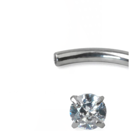
Brustwarzen
Shoppe nach Piercingart
Piercings