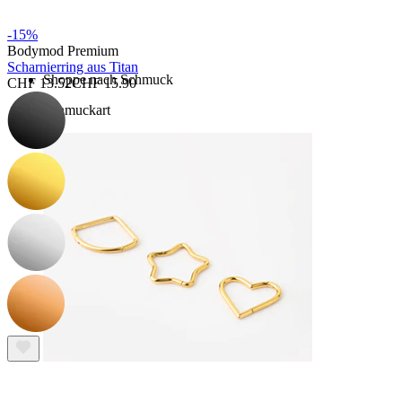
Kaufe 4, zahle für 3
-15%
Bodymod Premium
Scharnierring aus Titan
Shoppe nach Schmuck
CHF 13.52
CHF 15.90
Schmuckart