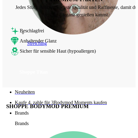
Jedes Stück steht für höchste Qualität und Raffinesse, damit du
zeitlose Eleganz genießen kannst.
Beschlagfrei
Anhaltender Glanz
Stretching
Sicher für sensible Haut (hypoallergen)
Shoppe Titan
Neuheiten
Kaufe 4, zahle für 3
Bodymod Moments kaufen
SHOPPE BODYMOD PREMIUM
Brands
Brands