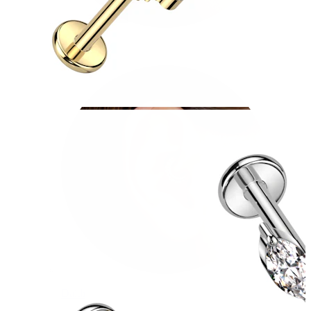
Conch
Daith