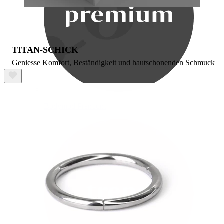
TITAN-SCHICK
Geniesse Komfort, Beständigkeit und hautschonenden Schmuck
Bodymod Premium