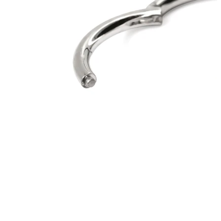
Bodymod Moments
Bodymod Essentials