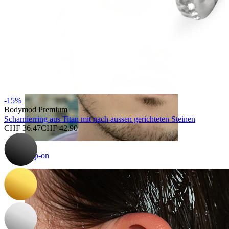
-15%
Bodymod Premium
Scharnierring aus Titan mit nach aussen gerichteten Steinen
CHF 36.47
CHF 42.90
Clip-on