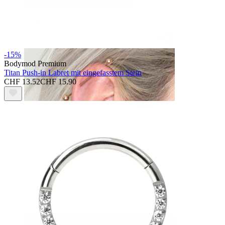
Daith
-15%
Bodymod Premium
Titan Push-in Labret mit eingefasstem Stein
CHF 13.52
CHF 15.90
Industrial