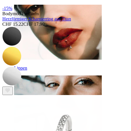
-15%
Bodymod Premium
Herzförmiger Scharnierring aus Titan
CHF 15.22
CHF 17.90
Lippen