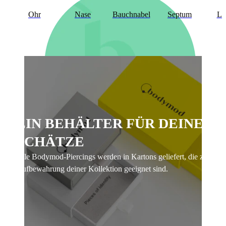
Ohr
Nase
Bauchnabel
Septum
Li
EIN BEHÄLTER FÜR DEINE
SCHÄTZE
Bodymod Care
Alle Bodymod-Piercings werden in Kartons geliefert, die zur
Aufbewahrung deiner Kollektion geeignet sind.