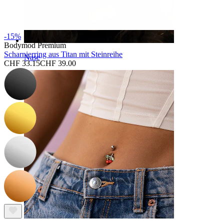
-15%
Bodymod Premium
Scharnierring aus Titan mit Steinreihe
Nase
CHF 33.15
CHF 39.00