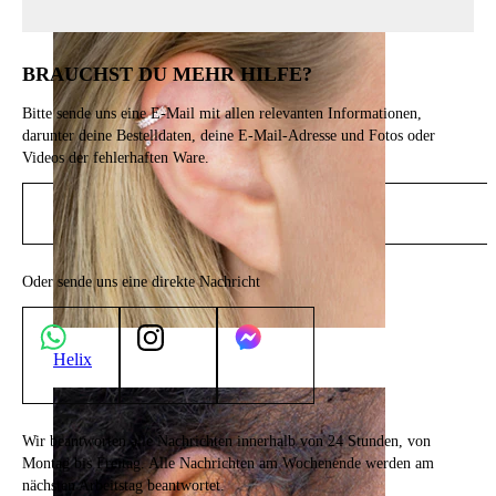
BRAUCHST DU MEHR HILFE?
Bitte sende uns eine E-Mail mit allen relevanten Informationen,
darunter deine Bestelldaten, deine E-Mail-Adresse und Fotos oder
Videos der fehlerhaften Ware.
E-Mail senden
Oder sende uns eine direkte Nachricht
Helix
Wir beantworten alle Nachrichten innerhalb von 24 Stunden, von
Montag bis Freitag. Alle Nachrichten am Wochenende werden am
nächsten Arbeitstag beantwortet.