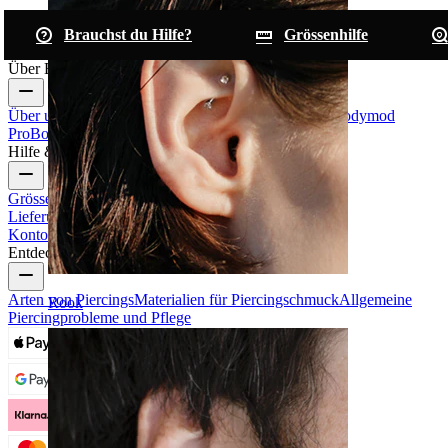
Brauchst du Hilfe?
Grössenhilfe
Über Bodymod
Über uns
Blog
Bedingungen & Konditionen
Kontakt
Bodymod
Pro
Bodymod Creators
Bodymod Bewertungen
Hilfe & Infos
Grössenhilfe
Bestellung verfolgen
Informationen zur
Lieferung
Rücksendung & Stornierung
Zahlung
Mein
Konto
Bodymod Support
Entdecke
Arten von Piercings
Materialien für Piercingschmuck
Allgemeine
Rook
Piercingprobleme und Pflege