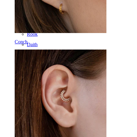
Nase
Tragus
Barbell
Rook
Conch
Daith
Hufeisen
Ring
Werkzeuge
Curved Barbell
Lobe
Titan