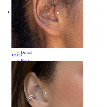
Categories
Bauchnabel
Lippen
Brustwarzen
Industrial
Dermal
Tragus
Helix
Ohr
Septum
Clip-on
Labret
Zunge