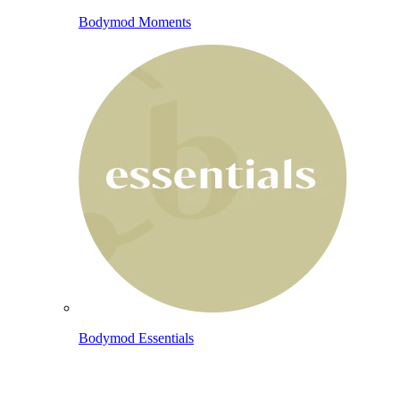
Bodymod Moments
Bodymod Essentials