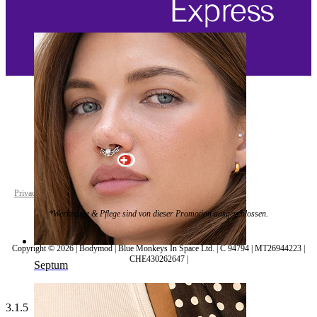
Bauchnabel
Switzerland
Privacy policy
Cookie settings
*Werkzeuge & Pflege sind von dieser Promotion ausgeschlossen.
Copyright © 2026 | Bodymod | Blue Monkeys In Space Ltd. | C 94794 | MT26944223 |
CHE430262647 |
Septum
3.1.5