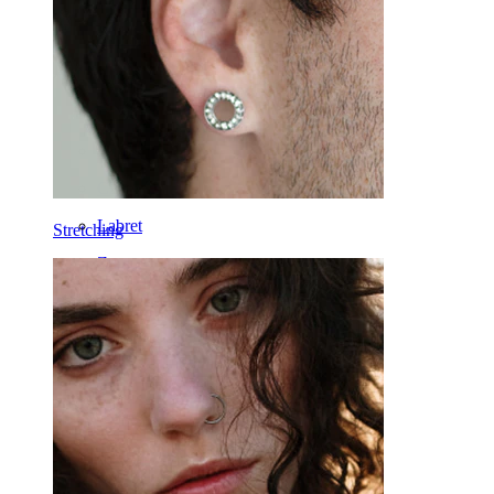
Industrial
Dermal
Helix
Ohr
Septum
Clip-on
Labret
Stretching
Zunge
Nase
Tragus
Barbell
Rook
Daith
Hufeisen