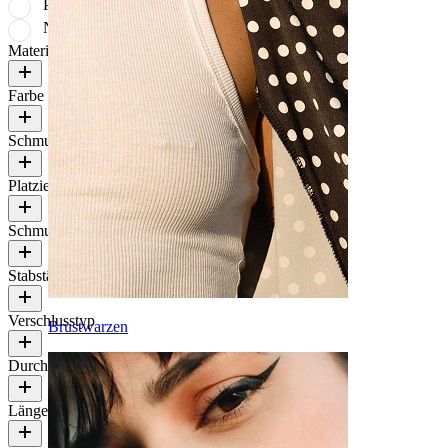
Preis: Hoch zu niedrig
Neueste
Material
Farbe
Schmuckart
Platzierung
Schmucksteinfarbe
Stabstärke
Verschlusstyp
Brustwarzen
Durchmesser fürs Stretch
Länge