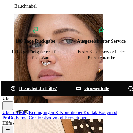
Bauchnabel
100 Tage Rückgabe
Ausgezeichneter Service
100 Tage Rückgaberecht für
Bester Kundenservice in der
ungeöffnete Ware
Piercingbranche
Brauchst du Hilfe?
Grössenhilfe
Über Bodymod
Septum
Über uns
Blog
Bedingungen & Konditionen
Kontakt
Bodymod
Pro
Bodymod Creators
Bodymod Bewertungen
Hilfe & Infos