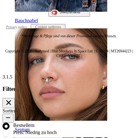
Switzerland
Bauchnabel
Privacy policy
Cookie settings
*Werkzeuge & Pflege sind von dieser Promotion ausgeschlossen.
Copyright © 2026 | Bodymod | Blue Monkeys In Space Ltd. | C 94794 | MT26944223 |
CHE430262647 |
3.1.5
Filter
Sortieren nach
Bestsellern
Bestsellern
Septum
Preis: Niedrig zu hoch