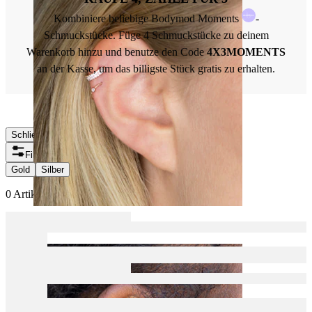
Kombiniere beliebige Bodymod Moments
-
Schmuckstücke. Füge 4 Schmuckstücke zu deinem
Warenkorb hinzu und benutze den Code
4X3MOMENTS
an der Kasse, um das billigste Stück gratis zu erhalten.
Schliessen
Filter
Gold
Silber
0 Artikel gefunden
Helix