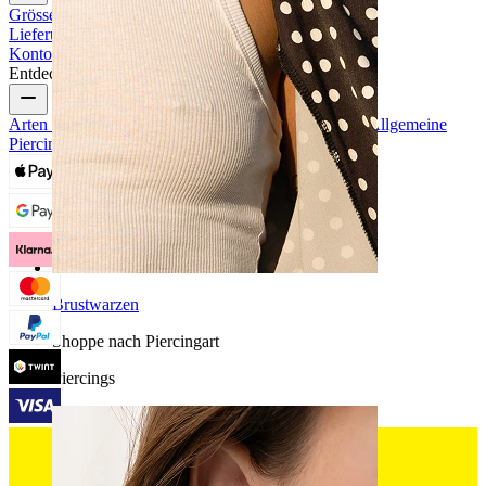
Grössenhilfe
Bestellung verfolgen
Informationen zur
Lieferung
Rücksendung & Stornierung
Zahlung
Mein
Konto
Bodymod Support
Entdecke
Arten von Piercings
Materialien für Piercingschmuck
Allgemeine
Piercingprobleme und Pflege
Brustwarzen
Shoppe nach Piercingart
Piercings