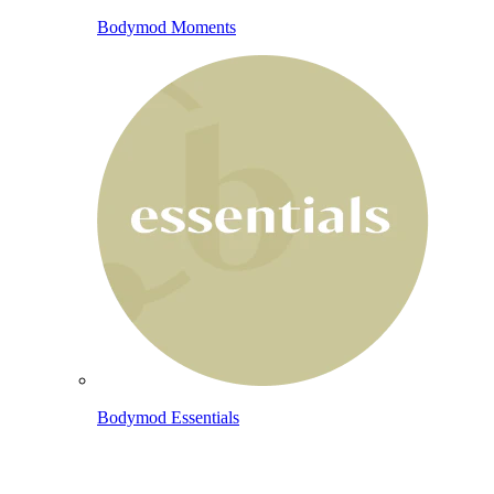
Bodymod Moments
Bodymod Essentials