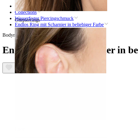
Startseite
Collections
Wasserfester Piercingschmuck
Ohrpiercings
Endlos Ring mit Scharnier in beliebiger Farbe
Bodymod Essentials
Endlos Ring mit Scharnier in be
Lobe