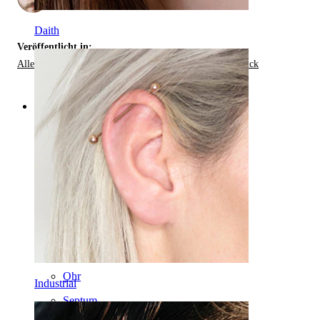
Daith
Veröffentlicht in:
Alles über Stretching-Piercings,
Arten von Piercingschmuck
Categories
Bauchnabel
Lippen
Brustwarzen
Industrial
Dermal
Helix
Ohr
Industrial
Septum