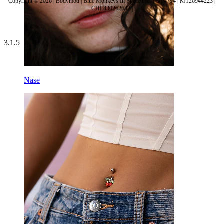
Copyright © 2026 | Bodymod | Blue Monkeys In Space Ltd. | C 94794 | MT26944223 |
CHE430262647 |
3.1.5
Nase