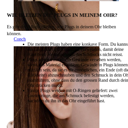
WIE BLEIBEN DIE PLUGS IN MEINEM OHR?
Es gibt drei Möglichkeiten, wie Plugs in deinem Ohr bleiben
können.
Conch
Die meisten Plugs haben eine konkave Form. Du kanns
ein Gleitmittel mit Vitaminen verwenden, damit deine
Haut beim Herausnehmen des Schmucks nicht reisst.
Plugs können mit einem Gewinde versehen werden,
wenn das Material es zulässt. Gewinde in Plugs können
nützlich sein, da sie es dir ermöglichen, ein Ende (oft di
Rückseite) abzuschrauben und den Schmuck in dein O
einzuführen, ohne dass du den grossen Rand durch dei
Ohr drücken musst.
Einige Plugs werden mit O-Ringen geliefert: zwei
Gummiringe, die am Schmuck befestigt werden,
nachdem du ihn in das Ohr eingeführt hast.
von
2