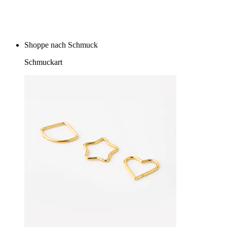
Kaufe 4, zahle für 3
Shoppe nach Schmuck
Schmuckart