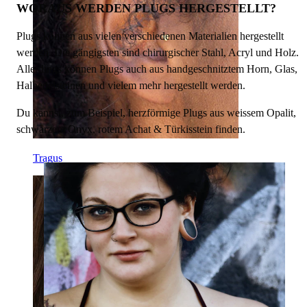
WORAUS WERDEN PLUGS HERGESTELLT?
Plugs können aus vielen verschiedenen Materialien hergestellt
werden. Die gängigsten sind chirurgischer Stahl, Acryl und Holz.
Allerdings können Plugs auch aus handgeschnitztem Horn, Glas,
Halbedelsteinen und vielem mehr hergestellt werden.
Du kannst, zum Beispiel, herzförmige Plugs aus weissem Opalit,
schwarzem Onyx, rotem Achat & Türkisstein finden.
Tragus