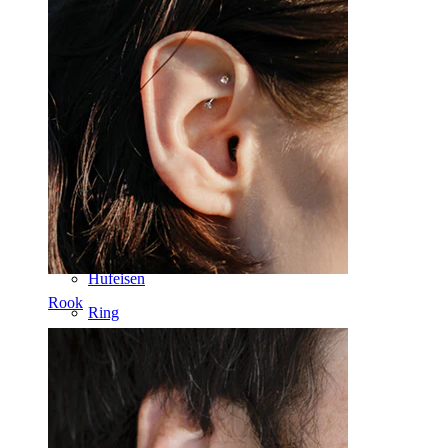
Clip-on
Labret
Zunge
Nase
Tragus
Barbell
Rook
Daith
Hufeisen
Rook
Ring
Werkzeuge
Curved Barbell
Lobe