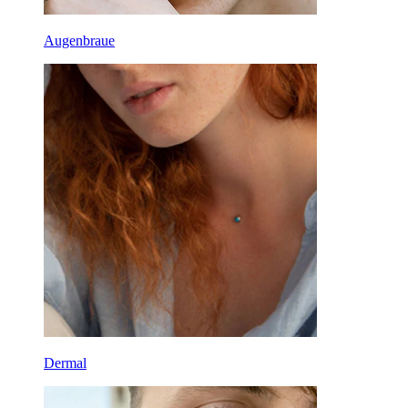
Augenbraue
Dermal