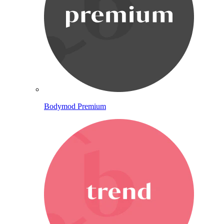
Bodymod Premium