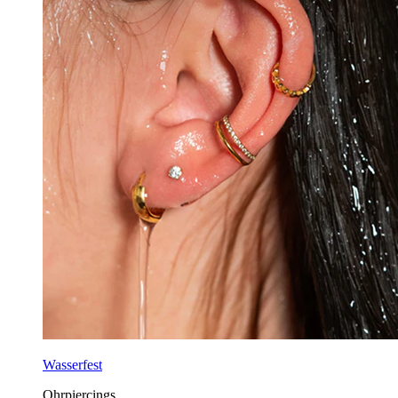
Wasserfest
Ohrpiercings