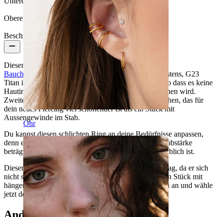
Untere Kugel:
8 mm
Obere Kugel:
5 mm
Beschreibung
Dieser gebogene Stab aus Titan ist ideal für neue
Bauchnabelpiercings
oder sogar als Anfangsstück. Erstens, G23
Titan ist hypoallergen und sicher für alle Hauttypen, so dass es keine
Hautirritationen oder anderen Hautprobleme verursachen wird.
Zweitens ist das Stück mit einem Innengewinde versehen, das für
dein neues Piercing viel schonender ist als ein Stück mit
Aussengewinde im Stab.
Ohr
Du kannst diesen schlichten Ring an deine Bedürfnisse anpassen,
denn er ist in verschiedenen Längen erhältlich. Die Stabstärke
beträgt immer 1,6 mm, wie es bei Bauchnabelringen üblich ist.
Dieser Schmuck eignet sich hervorragend für den Alltag, da er sich
nicht so leicht in der Kleidung verfangen kann, wie ein Stück mit
hängenden Elementen. Schau dir die Grössenoptionen an und wähle
jetzt deine aus.
Andere haben ebenfalls gekauft