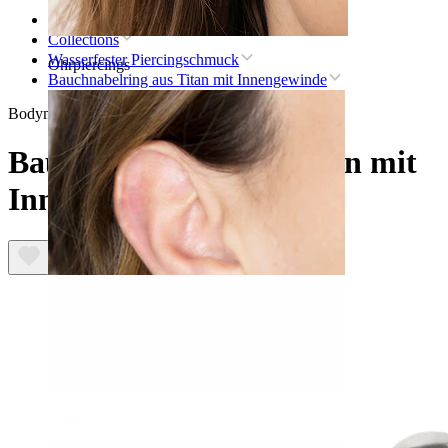
Startseite
Collections
Wasserfester Piercingschmuck
Ohrpiercings
Bauchnabelring aus Titan mit Innengewinde
Bodymod Premium
Bauchnabelring aus Titan mit
Innengewinde
Lobe