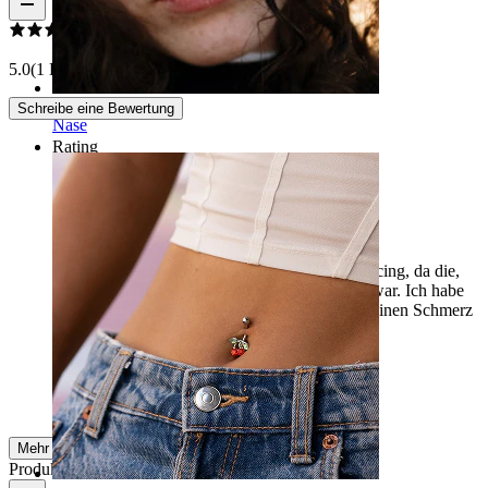
5.0
(1 Bewertungen)
Schreibe eine Bewertung
Nase
Rating
Perfekt
Ich brauchte eine größere Größe für dieses Piercing, da die,
die mir der Piercer eingesetzt hatte, nicht ideal war. Ich habe
die 14 mm bestellt und es ist genial, ich habe keinen Schmerz
mehr.
Cristina
Verifizierter Kauf
AI-Übersetzung
Original anzeigen
Mehr ansehen
Produktqualität