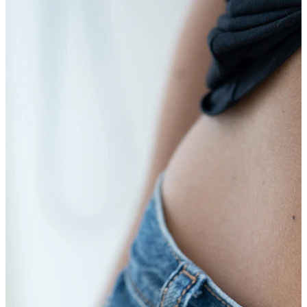
Stretching
Shoppe Titan
Neuheiten
Kaufe 4, zahle für 3
Bodymod Moments kaufen
Brands
Brands