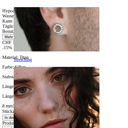
Hypoallergen
Wasserfest
Kann lebenslang halten
Tägliches Tragen
Benutzerfreundlich
Mehr lesen
CHF 16.07
CHF 18.90
-15%
Material:
Titan
Stretching
Farbe:
Silber
Stabstärke:
1,6 mm
Länge
:
Länge auswählen
8 mm
10 mm
12 mm
14 mm
Stückzahl: 1
Ändern
In den Warenkorb
Produktbewertungen