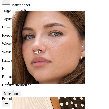
Bauchnabel
Tragehäufigkeit
Tägliches Tragen
Biokompatibilität
Hypoallergen
Wasserbeständigkeit
Wasserfest
Haltbarkeit
Kann lebenslang halten
Benutzerfreundlichkeit
Benutzerfreundlich
Septum
Mehr lesen
Produktdetails