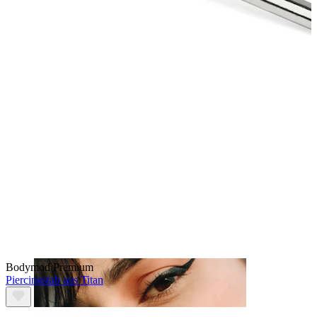
Brustwarzen
Bodymod Premium
Piercingstab aus Titan