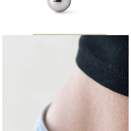
Bodymod Moments
Bodymod Essentials