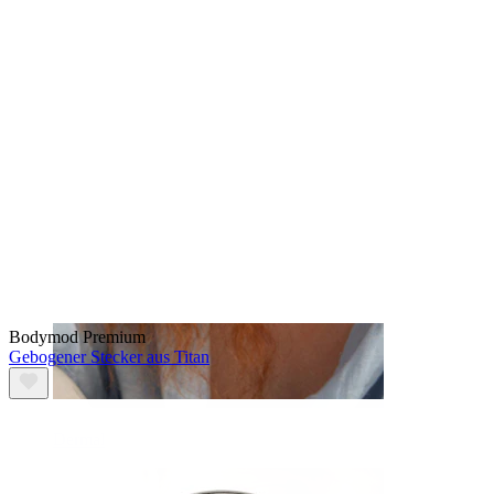
Augenbraue
Bodymod Premium
Gebogener Stecker aus Titan
Dermal