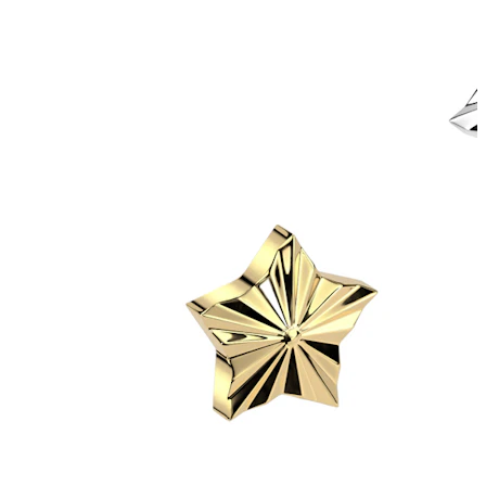
Stretching
Shoppe Titan
Neuheiten
Kaufe 4, zahle für 3
Bodymod Moments kaufen
Brands
Brands