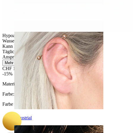
Daith
Hypoallergen
Wasserfest
Kann lebenslang halten
Tägliches Tragen
Anspruchsvoll
Mehr lesen
CHF 10.12
CHF 11.90
-15%
Material:
Titan
Farbe
:
Farbe auswählen
Industrial