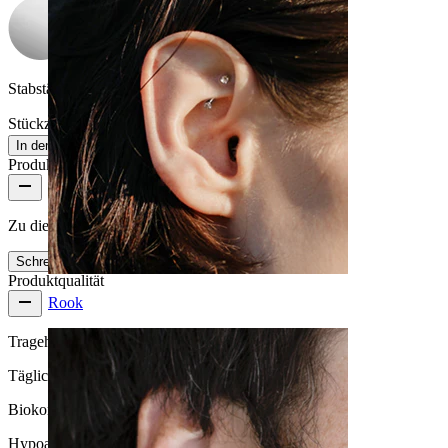
Stabstärke:
1,2 mm (passt in 1,6 mm Dermals)
Stückzahl: 1
Ändern
In den Warenkorb
Produktbewertungen
Zu diesem Produkt gibt es noch keine Bewertungen
Schreibe eine Bewertung
Produktqualität
Rook
Tragehäufigkeit
Tägliches Tragen
Biokompatibilität
Hypoallergen