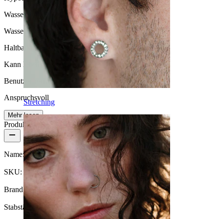
Wasserbeständigkeit
Wasserfest
Haltbarkeit
Kann lebenslang halten
Benutzerfreundlichkeit
Anspruchsvoll
Stretching
Mehr lesen
Produktdetails
Name:
Dermal-Aufsatz aus Titan mit Mond
SKU:
Dermal-86
Brand:
Bodymod Premium
Stabstärke:
1,2 mm (passt in 1,6 mm Dermals)