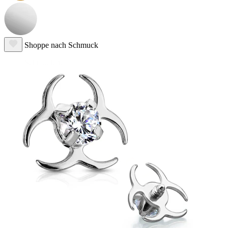
Kaufe 4, zahle für 3
Shoppe nach Schmuck
Schmuckart