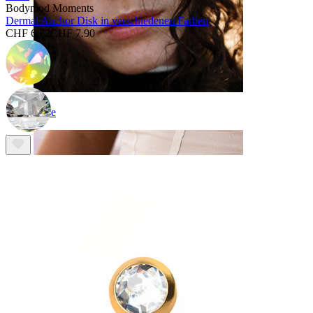
Bodymod Moments
Dermal Anchor Disk in verschiedenen Farben
CHF 6.72
CHF 7.90
Nase