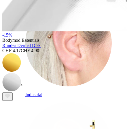
-15%
Bodymod Essentials
Rundes Dermal Disk
CHF 4.17
CHF 4.90
Industrial