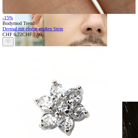
-15%
Bodymod Trend
Dermal mit einem großen Stein
CHF 6.72
CHF 7.90
Clip-on