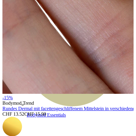
Bodymod Moments
-15%
Bodymod Trend
Rundes Dermal mit facettengeschliffenem Mittelstein in verschiedene
CHF 13.52
CHF 15.90
Bodymod Essentials