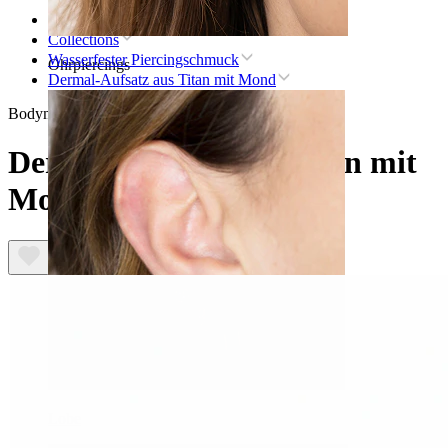
Startseite
Collections
Wasserfester Piercingschmuck
Ohrpiercings
Dermal-Aufsatz aus Titan mit Mond
Bodymod Premium
Dermal-Aufsatz aus Titan mit
Mond
Lobe