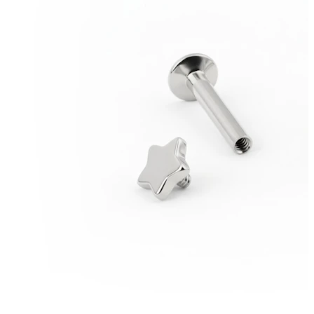
Bodymod Moments
Bodymod Essentials