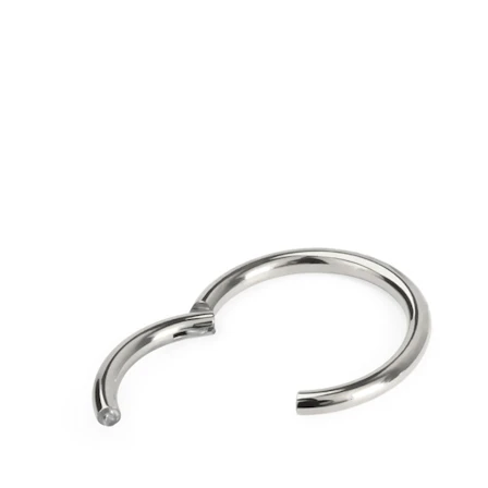
Stretching
Shoppe Titan
Neuheiten
Kaufe 4, zahle für 3
Bodymod Moments kaufen
Brands
Brands