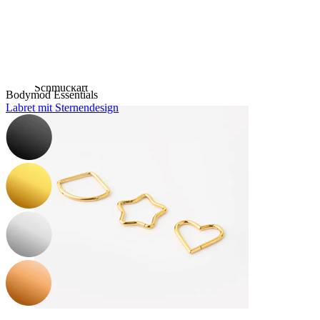
Kaufe 4, zahle für 3
Shoppe nach Schmuck
Schmuckart
Bodymod Essentials
Labret mit Sternendesign