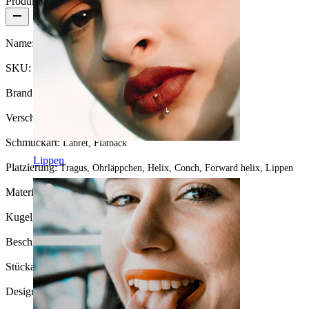
Produktdetails
Name:
Labret mit rundem Top und innenseitiger Gewinde
SKU:
Labret-96
Brand:
Bodymod Essentials
Verschlusstyp:
Innengewinde
Schmuckart:
Labret, Flatback
Lippen
Platzierung:
Tragus, Ohrläppchen, Helix, Conch, Forward helix, Lippen
Material:
Chirurgenstahl
Kugelgrösse:
3 mm.
Beschichtungsart:
Ionenplattierung
Stückanzahl:
1
Design:
Flache Oberseite