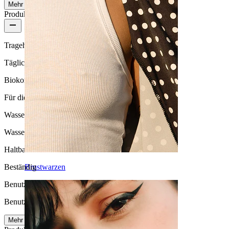
Mehr ansehen
Produktqualität
Tragehäufigkeit
Tägliches Tragen
Biokompatibilität
Für die meisten Hauttypen
Wasserbeständigkeit
Wasserfest
Haltbarkeit
Brustwarzen
Beständig
Benutzerfreundlichkeit
Benutzerfreundlich
Mehr lesen