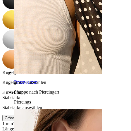
Kugelgrösse
:
Brustwarzen
Kugelgrösse auswählen
Shoppe nach Piercingart
3 mm
4 mm
Stabstärke
:
Piercings
Stabstärke auswählen
Grösseninfo
1 mm
1,2 mm
Länge
: