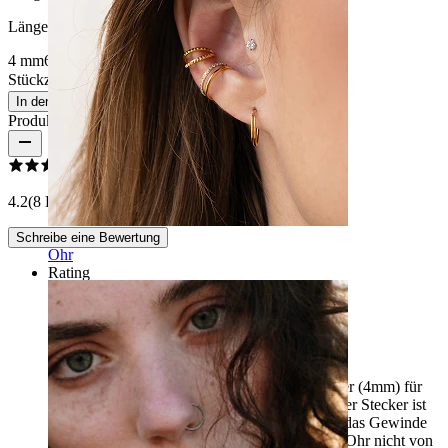
Länge auswählen
4 mm
6 mm
8 mm
Stückzahl: 1
Ändern
In den Warenkorb
Produktbewertungen
4.2
(8 Bewertungen)
Schreibe eine Bewertung
Ohr
Rating
Labret aus Roségold
Ich habe lange nach einem so kurzen Ohrstecker (4mm) für
mein Concha gesucht und endlich gefunden. Der Stecker ist
sehr angenehm, lässt sich leicht anbringen und das Gewinde
hält gut. Jetzt schlafe ich viel besser, weil mein Ohr nicht von