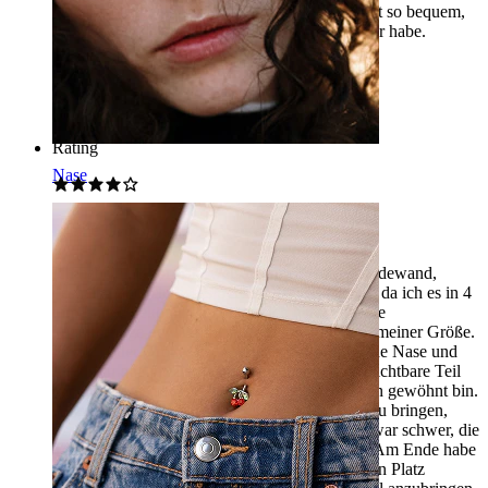
einem zu langen Ohrstecker schmerzt. Dieser ist so bequem,
dass ich nicht einmal merke, dass ich ihn im Ohr habe.
Aneta
Verifizierter Kauf
AI-Übersetzung
Original anzeigen
Rating
Nase
Kleine Grösse, schwierig einzusetzen!
Ich habe eine normalerweise dünne Nasenscheidewand,
deshalb habe ich dieses Schmuckstück gekauft, da ich es in 4
mm Länge bekommen konnte. Ich hätte mir eine
kugelförmige gewünscht, aber die war nicht in meiner Größe.
Es hat in der Größe die beste Passform für meine Nase und
fühlt sich gut an. Der flache, scheibenförmige sichtbare Teil
hat eine etwas seltsame Form, da ich nicht daran gewöhnt bin.
Aber das Schwierigste war, es an seinen Platz zu bringen,
besonders in dem engen Bereich der Nase. Es war schwer, die
Teile mit den Fingern oder Zangen zu packen. Am Ende habe
ich das Schmuckstück mit den Fingern an seinen Platz