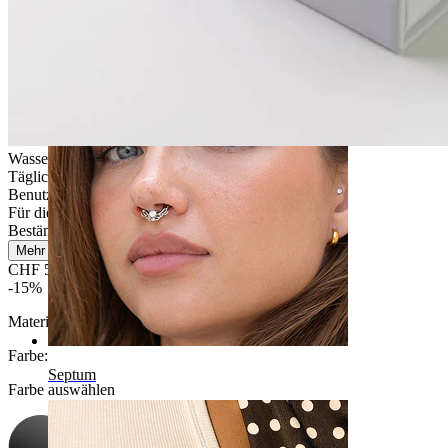
Bauchnabel
Wasserfest
Tägliches Tragen
Benutzerfreundlich
Für die meisten Hauttypen
Beständig
Mehr lesen
CHF 5.87
CHF 6.90
-15%
Material:
Chirurgenstahl
Farbe
:
Septum
Farbe auswählen