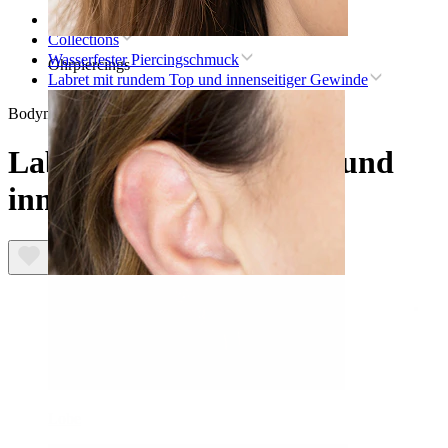
Startseite
Collections
Wasserfester Piercingschmuck
Ohrpiercings
Labret mit rundem Top und innenseitiger Gewinde
Bodymod Essentials
Labret mit rundem Top und
innenseitiger Gewinde
Lobe