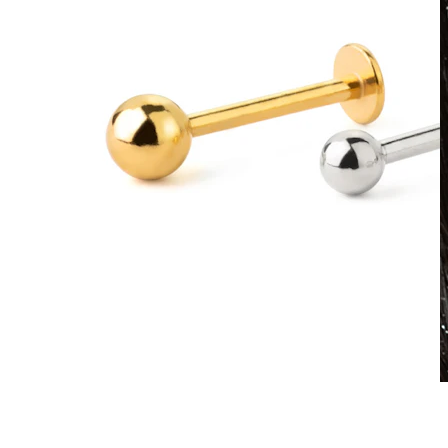
Wasserfest
Ohrpiercings