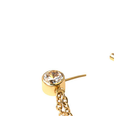
Bodymod Moments
Bodymod Essentials