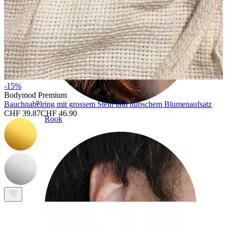
-15%
Bodymod Premium
Bauchnabelring mit grossem Stein und hübschem Blumenaufsatz
CHF 39.87
CHF 46.90
Rook