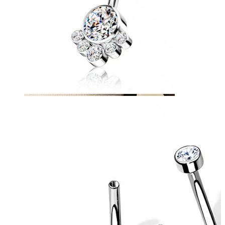
Brustwarzen
Shoppe nach Piercingart
Piercings