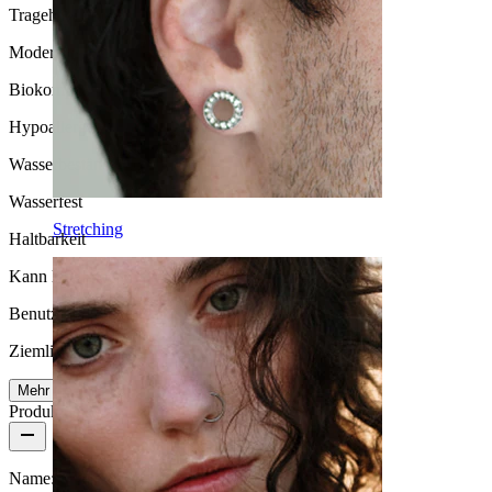
Tragehäufigkeit
Moderates Tragen
Biokompatibilität
Hypoallergen
Wasserbeständigkeit
Wasserfest
Stretching
Haltbarkeit
Kann lebenslang halten
Benutzerfreundlichkeit
Ziemlich leicht
Mehr lesen
Produktdetails
Name:
Nippelklicker aus Titan mit Pave-Steinen