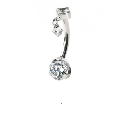
Stretching
Shoppe Titan
Neuheiten
Kaufe 4, zahle für 3
Bodymod Moments kaufen
Brands
Brands