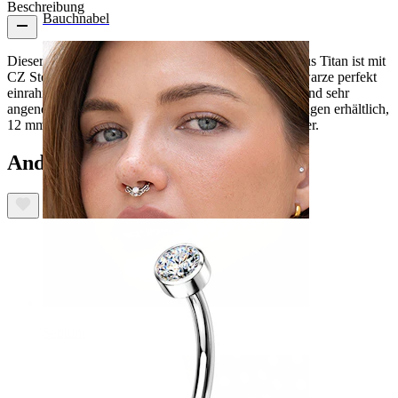
Beschreibung
Bauchnabel
Dieser fantastische ringförmige Brustwarzenklicker aus Titan ist mit
CZ Steinen in Pave-Fassung besetzt, die deine Brustwarze perfekt
einrahmen. Hergestellt aus Titan, ist er hypoallergen und sehr
angenehm zu tragen. Er ist in zwei verschiedenen Längen erhältlich,
12 mm und 14 mm, und wahlweise in Gold oder Silber.
Andere haben ebenfalls gekauft
Septum