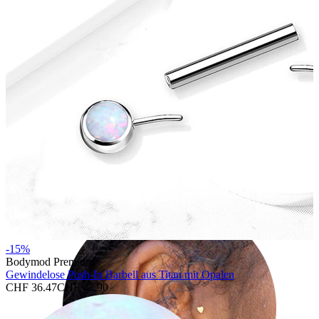
Helix
-15%
Bodymod Premium
Gewindelose Push-In Barbell aus Titan mit Opalen
CHF 36.47
CHF 42.90