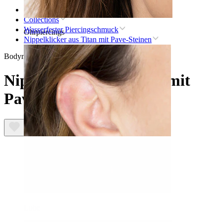
Startseite
Collections
Wasserfester Piercingschmuck
Ohrpiercings
Nippelklicker aus Titan mit Pave-Steinen
Bodymod Premium
Nippelklicker aus Titan mit
Pave-Steinen
Lobe