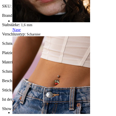
SKU:
Nipple-122
Brand:
Bodymod Premium
Stabstärke:
1,6 mm
Nase
Verschlusstyp:
Scharnier
Schmuckart:
Barbell
Platzierung:
Brustwarze
Material:
Titan
Schmucksteinfarbe:
Durchsichtig
Beschichtungsart:
PVD-Beschichtung
Stückanzahl:
1
Ist der Schmuck beschichtet?:
Ja, ganzer Schmuck
Show pair option:
Ja