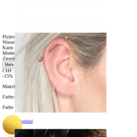
Daith
Hypoallergen
Wasserfest
Kann lebenslang halten
Moderates Tragen
Ziemlich leicht
Mehr lesen
CHF 39.87
CHF 46.90
-15%
Material:
Titan
Farbe
:
Farbe auswählen
Industrial