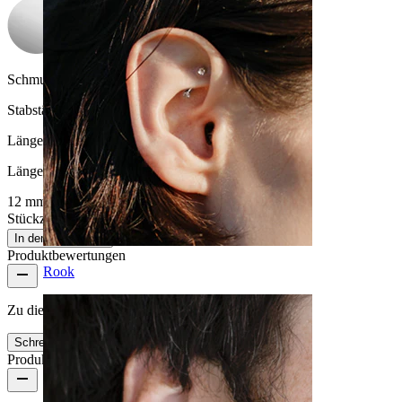
Schmucksteinfarbe:
Durchsichtig
Stabstärke:
1,6 mm
Länge
:
Länge auswählen
12 mm
14 mm
Stückzahl: 1
Ändern
In den Warenkorb
Produktbewertungen
Rook
Zu diesem Produkt gibt es noch keine Bewertungen
Schreibe eine Bewertung
Produktqualität