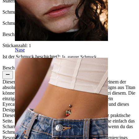
Material:
Titan
Schmucksteinfarbe:
Durchsichtig
Schmucksteintyp:
Kubischer Zirkonia
Beschichtungsart:
PVD-Beschichtung
Stückanzahl:
1
Nase
Ist der Schmuck beschichtet?:
Ja, ganzer Schmuck
Beschreibung
Dieser atemberaubende Ring besteht aus G23 Titan, einem der
absolut sichersten Materialien für deine Piercings. Designs aus Titan
können manchmal langweilig sind, doch so ist nicht bei diesem. Die
einzigartige ovale Form ist schon für sich genommen ein
Eyecatcher. Füge eine Reihe funkelnder Steine hinzu, und dieses
Design ist ein echter Knaller.
Dieser Ring ist nicht nur hübsch, er hat auch eine ganz praktische
Seite. Der Scharnierschloss macht alles einfacher. Ziehe einfach das
Scharnier nach oben und klicke es erneut nach unten, wenn du das
Schmuckstück in dein Piercing gesteckt hast.
Besonders gut eignet sich der Ring für die meisten Ohrpiercings