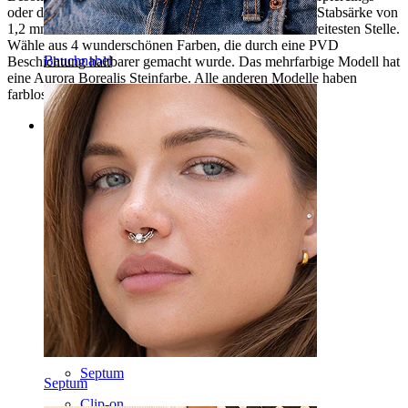
oder dein
Septumpiercing
. Der Ring kommt mit einer Stabsärke von
1,2 mm und einem Durchmesser von 10 mm an der breitesten Stelle.
Wähle aus 4 wunderschönen Farben, die durch eine PVD
Bauchnabel
Beschichtung haltbarer gemacht wurde. Das mehrfarbige Modell hat
eine Aurora Borealis Steinfarbe. Alle anderen Modelle haben
farblose Steine.
Categories
Bauchnabel
Lippen
Brustwarzen
Industrial
Dermal
Helix
Ohr
Septum
Septum
Clip-on