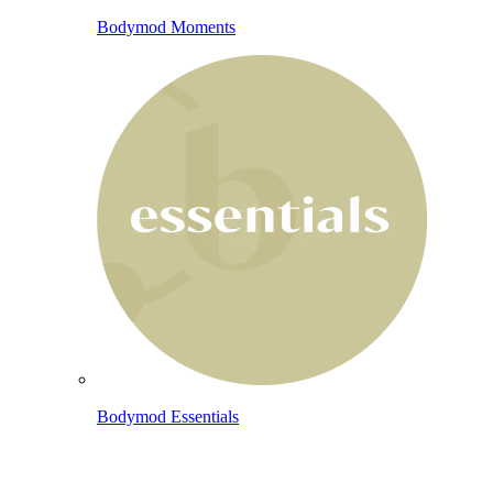
Bodymod Moments
Bodymod Essentials