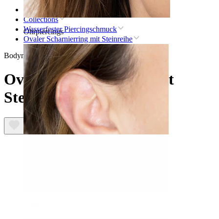
Startseite
Collections
Wasserfester Piercingschmuck
Ohrpiercings
Ovaler Scharnierring mit Steinreihe
Bodymod Trend
Ovaler Scharnierring mit
Steinreihe
Lobe