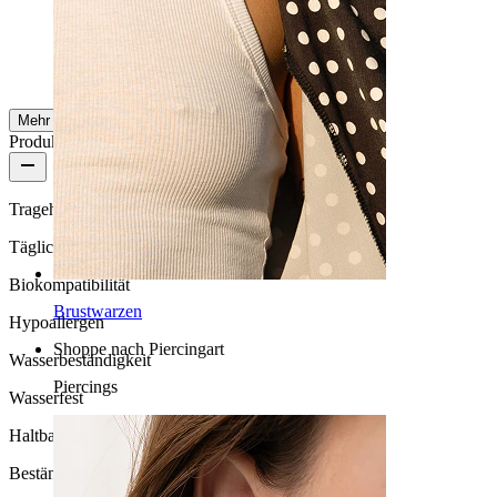
Eliza
Verifizierter Kauf
AI-Übersetzung
Original anzeigen
Mehr ansehen
Produktqualität
Tragehäufigkeit
Tägliches Tragen
Biokompatibilität
Brustwarzen
Hypoallergen
Shoppe nach Piercingart
Wasserbeständigkeit
Piercings
Wasserfest
Haltbarkeit
Beständig