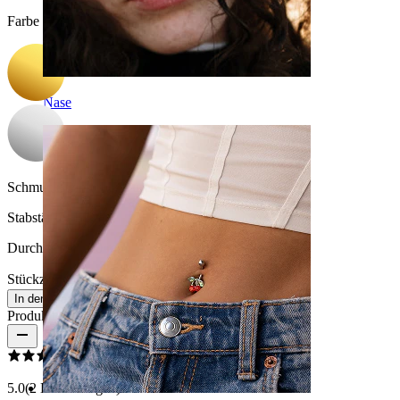
Farbe auswählen
Nase
Schmucksteinfarbe:
Durchsichtig
Stabstärke:
1,2 mm
Durchmesser:
10 mm
Stückzahl: 1
Ändern
In den Warenkorb
Produktbewertungen
5.0
(2 Bewertungen)