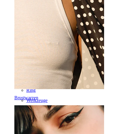
Labret
Zunge
Nase
Tragus
Barbell
Rook
Daith
Hufeisen
Ring
Brustwarzen
Werkzeuge
Curved Barbell
Lobe
Titan