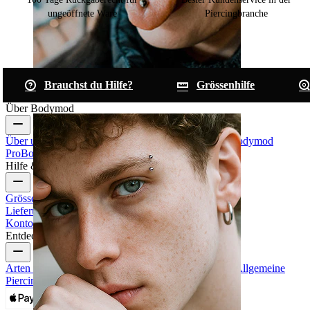
ungeöffnete Ware
Piercingbranche
Brauchst du Hilfe?
Grössenhilfe
Zunge
Über Bodymod
Über uns
Blog
Bedingungen & Konditionen
Kontakt
Bodymod
Pro
Bodymod Creators
Bodymod Bewertungen
Hilfe & Infos
Grössenhilfe
Bestellung verfolgen
Informationen zur
Lieferung
Rücksendung & Stornierung
Zahlung
Mein
Konto
Bodymod Support
Entdecke
Arten von Piercings
Materialien für Piercingschmuck
Allgemeine
Piercingprobleme und Pflege