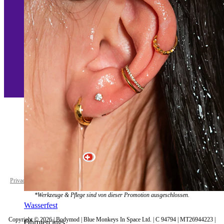
Switzerland
Privacy policy
Cookie settings
*Werkzeuge & Pflege sind von dieser Promotion ausgeschlossen.
Wasserfest
Copyright © 2026 | Bodymod | Blue Monkeys In Space Ltd. | C 94794 | MT26944223 |
Ohrpiercings