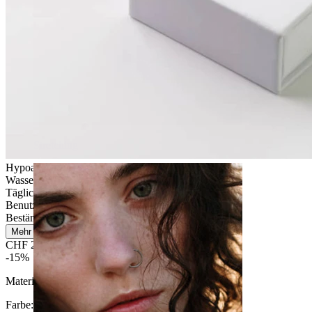
Stretching
Hypoallergen
Wasserfest
Tägliches Tragen
Benutzerfreundlich
Beständig
Mehr lesen
CHF 29.67
CHF 34.90
-15%
Material:
Titan
Farbe
: