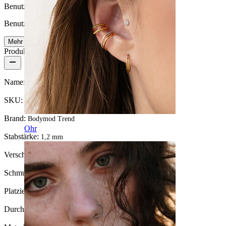
Benutzerfreundlichkeit
Benutzerfreundlich
Mehr lesen
Produktdetails
Name:
Ovaler Scharnierring mit Steinreihe
SKU:
Ring-122
Brand:
Bodymod Trend
Ohr
Stabstärke:
1,2 mm
Verschlusstyp:
Scharnier
Schmuckart:
Geformter Ring, Ring
Platzierung:
Snug, Septum, Augenbraue, Daith, Conch
Durchmesser:
10 mm