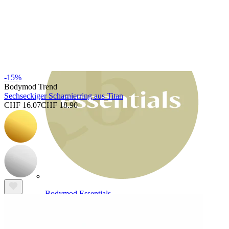
Bodymod Moments
-15%
Bodymod Trend
Sechseckiger Scharnierring aus Titan
CHF 16.07
CHF 18.90
Bodymod Essentials