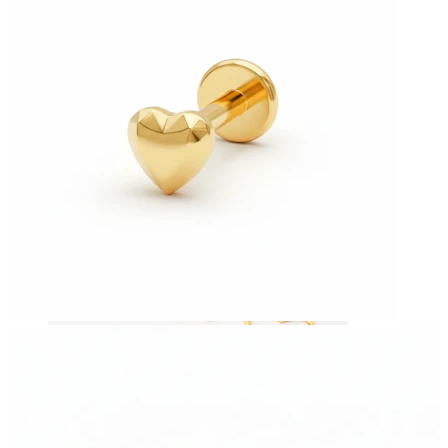
Kaufe 4, zahle für 3
Shoppe nach Schmuck
Schmuckart