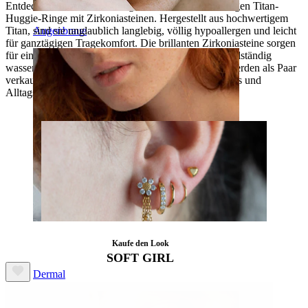
Entdecke dein neues Lieblingsstück: diese hochwertigen Titan-
Huggie-Ringe mit Zirkoniasteinen. Hergestellt aus hochwertigem
Augenbraue
Titan, sind sie unglaublich langlebig, völlig hypoallergen und leicht
für ganztägigen Tragekomfort. Die brillanten Zirkoniasteine sorgen
für ein bezauberndes Funkeln, und die Ringe sind vollständig
wasserfest, so dass du sie nie abnehmen musst. Sie werden als Paar
verkauft und sind die perfekte Kombination aus Luxus und
Alltagstauglichkeit.
Kaufe den Look
SOFT GIRL
Dermal