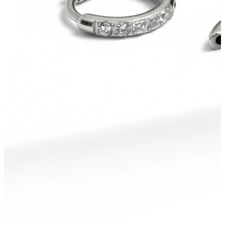
Stretching
Shoppe Titan
Neuheiten
Kaufe 4, zahle für 3
Bodymod Moments kaufen
Brands
Brands