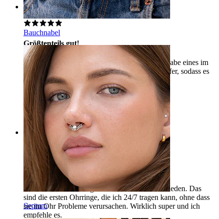
Rating
Bauchnabel
Größtenteils gut!
Passt sehr gut zu verschiedenen Piercings, ich habe eines im
Helix. Eines der Schmuckstücke war etwas steifer, sodass es
schwierig war, es zu befestigen.
Tiia
Verifizierter Kauf
AI-Übersetzung
Original anzeigen
Rating
Vollkommenheit!!
Meine erste Bestellung und ich bin absolut zufrieden. Das
sind die ersten Ohrringe, die ich 24/7 tragen kann, ohne dass
Septum
sie im Ohr Probleme verursachen. Wirklich super und ich
empfehle es.