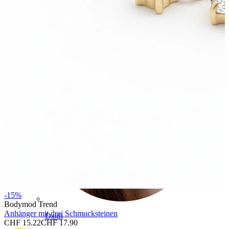
Conch
-15%
Bodymod Trend
Anhänger mit drei Schmucksteinen
Daith
CHF 15.22
CHF 17.90