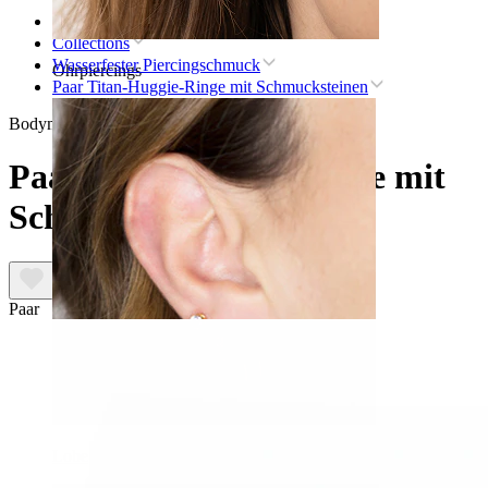
Startseite
Collections
Wasserfester Piercingschmuck
Ohrpiercings
Paar Titan-Huggie-Ringe mit Schmucksteinen
Bodymod Premium
Paar Titan-Huggie-Ringe mit
Schmucksteinen
Paar
Lobe