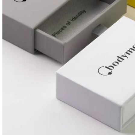
Brustwarzen
Shoppe nach Piercingart
Piercings