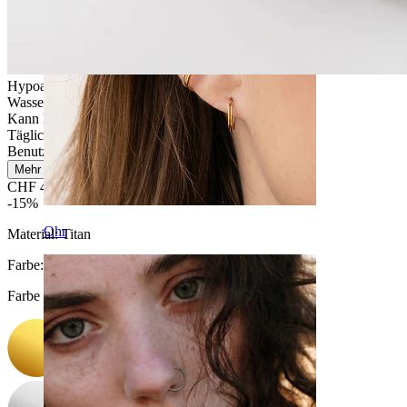
Hypoallergen
Wasserfest
Kann lebenslang halten
Tägliches Tragen
Benutzerfreundlich
Mehr lesen
CHF 42.42
CHF 49.90
-15%
Ohr
Material:
Titan
Farbe
:
Farbe auswählen