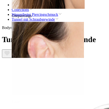
Startseite
Collections
Wasserfester Piercingschmuck
Ohrpiercings
Tunnel mit Schraubgewinde
Bodymod Essentials
Tunnel mit Schraubgewinde
Lobe