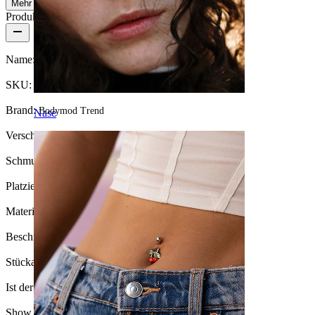
Mehr lesen
Produktdetails
Name:
Muschel-Labret aus Titan
SKU:
Labret-167
Brand:
Bodymod Trend
Nase
Verschlusstyp:
Innengewinde
Schmuckart:
Labret, Flatback
Platzierung:
Tragus, Ohrläppchen, Helix, Lippen
Material:
Titan
Beschichtungsart:
PVD-Beschichtung
Stückanzahl:
1
Ist der Schmuck beschichtet?:
Ja, ganzer Schmuck
Show pair option:
Ja