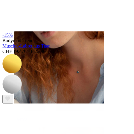
Augenbraue
-15%
Bodymod Trend
Muschel-Labret aus Titan
CHF 19.47
CHF 22.90
Dermal