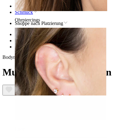
Startseite
Schmuck
Ohrpiercings
Shoppe nach Platzierung
Lippen
Titan-lippenpiercingschmuck
Muschel-Labret aus Titan
Bodymod Trend
Muschel-Labret aus Titan
Lobe