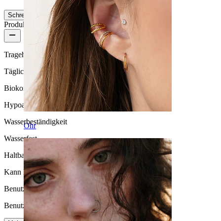
Schreibe eine Bewertung
Produktqualität
Tragehäufigkeit
Tägliches Tragen
Biokompatibilität
Hypoallergen
Wasserbeständigkeit
Ohr
Wasserfest
Haltbarkeit
Kann lebenslang halten
Benutzerfreundlichkeit
Benutzerfreundlich