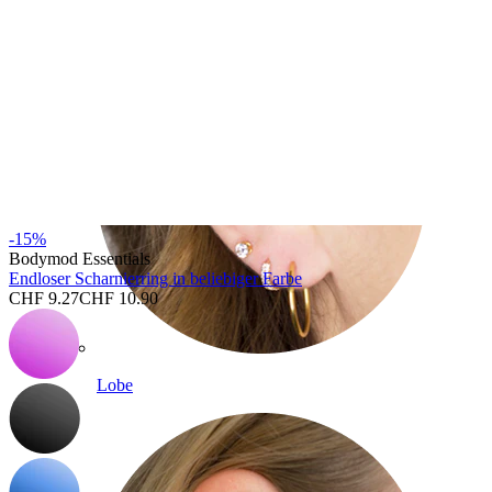
-15%
Bodymod Essentials
Endloser Scharnierring in beliebiger Farbe
CHF 9.27
CHF 10.90
Lobe