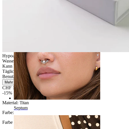
Bauchnabel
Hypoallergen
Wasserfest
Kann lebenslang halten
Tägliches Tragen
Benutzerfreundlich
Mehr lesen
CHF 19.47
CHF 22.90
-15%
Material:
Titan
Septum
Farbe
:
Farbe auswählen