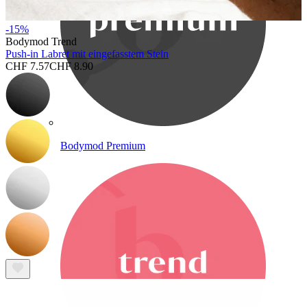
-15%
Bodymod Trend
Push-in Labret mit eingefasstem Stein
CHF 7.57
CHF 8.90
Bodymod Premium