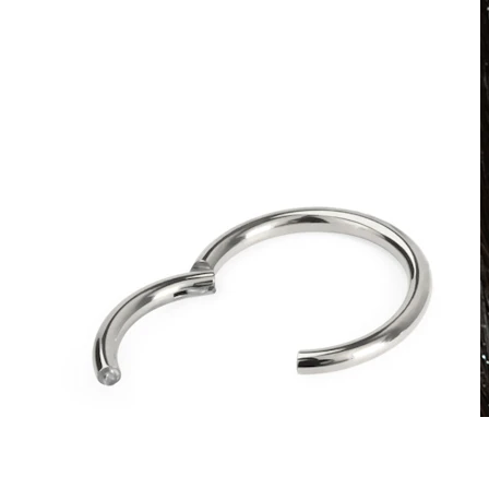
Wasserfest
Ohrpiercings