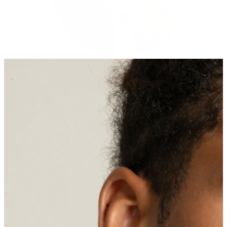
Stretching
Shoppe Titan
Neuheiten
Kaufe 4, zahle für 3
Bodymod Moments kaufen
Brands
Brands