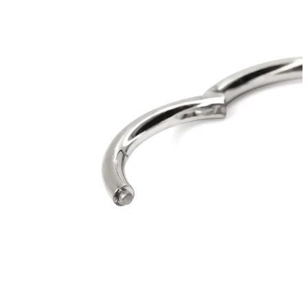
Conch
Daith