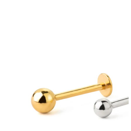
Bodymod Moments
Bodymod Essentials