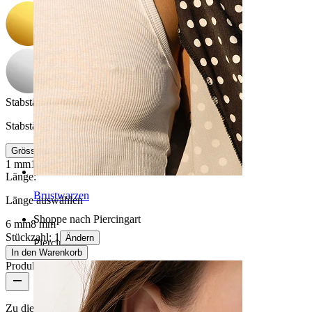
Stabstärke
:
Stabstärke auswählen
Grösseninfo
1 mm
1,2 mm
Länge
:
Brustwarzen
Länge auswählen
Shoppe nach Piercingart
6 mm
8 mm
Stückzahl: 1
Ändern
Piercings
In den Warenkorb
Produktbewertungen
Zu diesem Produkt gibt es noch keine Bewertungen