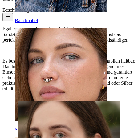
Beschreibung
Bauchnabel
Egal, ob du gerade am Strand bist oder einfach nur von
Sandstränden träumst, dieses hübsche Muschel-Labret ist das
perfekte Accessoire, um deinen Sommerlook zu vervollständigen.
Es besteht aus Titan, ist hypoallergen, leicht und unglaublich haltbar.
Das Innengewinde sorgt für ein problemloses und angenehmes
Einsetzen, reduziert das Risiko von Gewebeschäden und garantiert
sicheren Verschluss. Es hat eine Stabstärke von 1,2 mm und eine
praktische Länge von 8 mm und ist in den Farben Gold oder Silber
erhältlich.
Septum