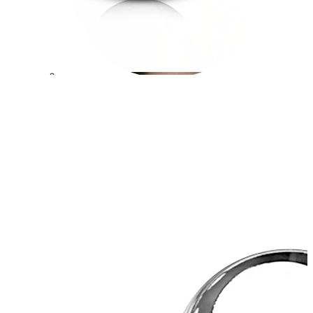
Stretching
Shoppe Titan
Neuheiten
Kaufe 4, zahle für 3
Bodymod Moments kaufen
Brands
Brands