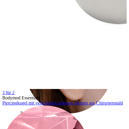
Conch
3 für 2
Bodymod Essentials
Piercingkugel mit verschieden farbigen Steinen aus Chirurgenstahl
Daith