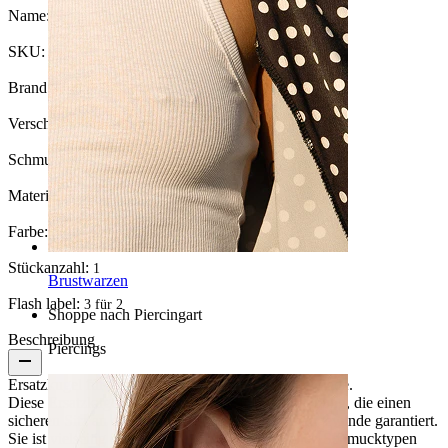
Name:
Piercingkugel aus Titan für Innengewinde
SKU:
Ball-43
Brand:
Bodymod Essentials
Verschlusstyp:
Innengewinde
Schmuckart:
Kugel für Innengewinde
Material:
Titan
Farbe:
Silber
Stückanzahl:
1
Brustwarzen
Flash label:
3 für 2
Shoppe nach Piercingart
Beschreibung
Piercings
Ersatzkugel für den Titan-Schmuck mit Innengewinde.
Diese Ersatzkugel hat eine eingebaute Verschraubung, die einen
sicheren Sitz an deinem Schmuckstück mit Innengewinde garantiert.
Sie ist vielseitig einsetzbar und mit verschiedenen Schmucktypen