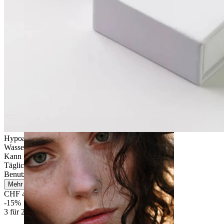
Stretching
Hypoallergen
Wasserfest
Kann lebenslang halten
Tägliches Tragen
Benutzerfreundlich
Mehr lesen
CHF 4.25
CHF 5.00
-15%
3 für 2