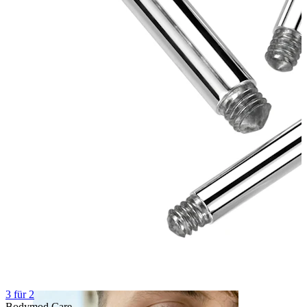
Augenbraue
Dermal
3 für 2
Bodymod Care