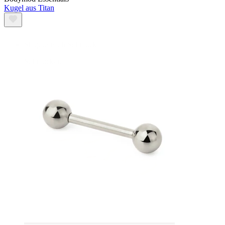
Kugel aus Titan
Kaufe 4, zahle für 3
Shoppe nach Schmuck
Schmuckart