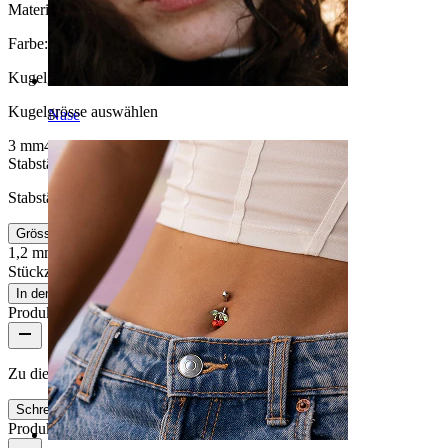
Material:
Titan
Farbe:
Silber
Kugelgrösse
:
Kugelgrösse auswählen
Nase
3 mm
4 mm
2 mm
5 mm
Stabstärke
:
Stabstärke auswählen
Grösseninfo
1,2 mm
1,6 mm
Stückzahl: 1
Ändern
In den Warenkorb
Produktbewertungen
Zu diesem Produkt gibt es noch keine Bewertungen
Schreibe eine Bewertung
Produktqualität