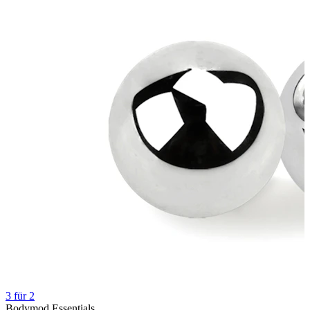
Bodymod Moments
Bodymod Essentials
3 für 2
Bodymod Essentials