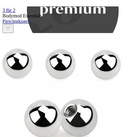
3 für 2
Bodymod Essentials
Piercingkugel
Bodymod Premium