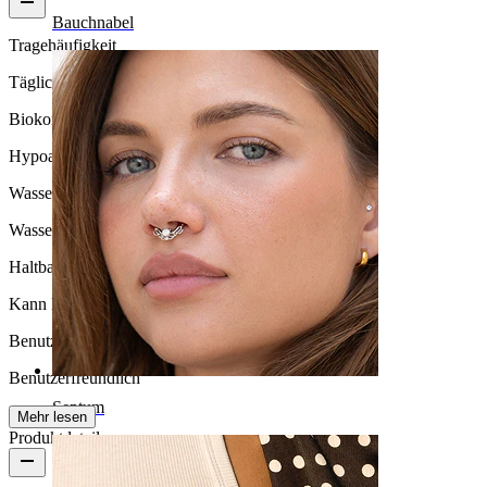
Bauchnabel
Tragehäufigkeit
Tägliches Tragen
Biokompatibilität
Hypoallergen
Wasserbeständigkeit
Wasserfest
Haltbarkeit
Kann lebenslang halten
Benutzerfreundlichkeit
Benutzerfreundlich
Septum
Mehr lesen
Produktdetails