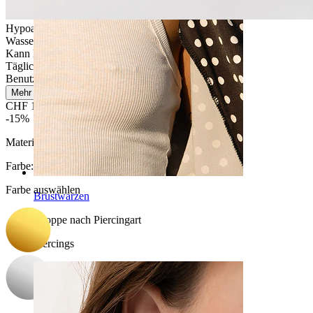
Hypoallergen
Wasserfest
Kann lebenslang halten
Tägliches Tragen
Benutzerfreundlich
Mehr lesen
CHF 12.67
CHF 14.90
-15%
Material:
Titan
Farbe
:
Farbe auswählen
Brustwarzen
Shoppe nach Piercingart
Piercings