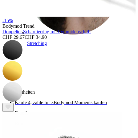
-15%
Bodymod Trend
Doppelter Scharnierring mit Pyramidenschliff
CHF 29.67
CHF 34.90
Stretching
Shoppe Titan
Neuheiten
Kaufe 4, zahle für 3
Bodymod Moments kaufen
Brands
Brands