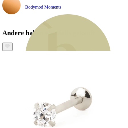
Bodymod Moments
Andere haben ebenfalls gekauft
Bodymod Essentials