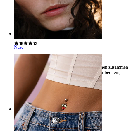
einfach, es aufzurollen.
Zsófia
Verifizierter Kauf
AI-Übersetzung
Original anzeigen
Rating
Nase
Lieblings
Ich trage sie paarweise mit einem Labret, sie sehen zusammen
echt toll aus! Sehr süß, die 6 mm Länge ist super bequem,
perfekt.
Kinga
Verifizierter Kauf
AI-Übersetzung
Original anzeigen
Rating
Schöne Schmuck