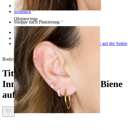
Startseite
Schmuck
Ohrpiercings
Shoppe nach Platzierung
Lippen
Titan-lippenpiercingschmuck
Titan-Labret mit Innengewinde und einer Biene auf der Spitze
Bodymod Trend
Titan-Labret mit
Innengewinde und einer Biene
auf der Spitze
Lobe