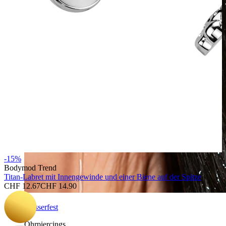
-15%
Bodymod Trend
Titan-Labret mit Innengewinde und einer Biene auf der Spitze
CHF 12.67
CHF 14.90
Wasserfest
Ohrpiercings