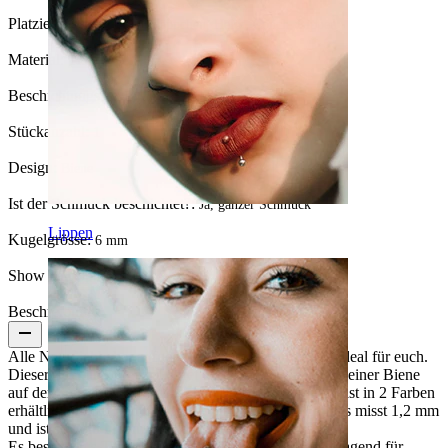
Platzierung:
Tragus, Ohrläppchen, Helix, Conch, Lippen
Material:
Titan
Beschichtungsart:
PVD-Beschichtung
Stückanzahl:
1
Design:
Biene
Ist der Schmuck beschichtet?:
Ja, ganzer Schmuck
Lippen
Kugelgrösse:
6 mm
Show pair option:
Ja
Beschreibung
Alle Naturliebhaber aufgepasst - dieser Schmuck ist ideal für euch.
Dieser Schmuck ist ein Labret mit Innengewinde und einer Biene
auf der Spitze. Dieses schlichte und charmante Stück ist in 2 Farben
erhältlich: Silber und Gold. Die Stabstärke des Labrets misst 1,2 mm
und ist sowohl in 6 mm als auch in 8 mm erhältlich.
Es besteht aus Titan, einem Material, das sich hervorragend für