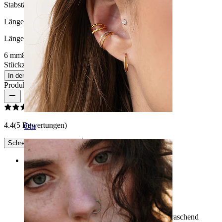
Stabstärke:
1,2 mm
Länge
:
Länge auswählen
6 mm
8 mm
Stückzahl: 1
Ändern
In den Warenkorb
Produktbewertungen
4.4
(5 Bewertungen)
Ohr
Schreibe eine Bewertung
Rating
Super niedlich
Super süß, schön gestaltetes Stück, es war überraschend