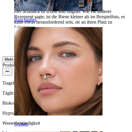
Der Schmuck ist schön und filigran. Wie ein anderer
Rezensent sagte, ist die Biene kleiner als im Beispielfoto, es
Bauchnabel
kann etwas herausfordernd sein, sie an ihren Platz zu
bekommen.
A
Verifizierter Kauf
AI-Übersetzung
Original anzeigen
Mehr ansehen
Produktqualität
Tragehäufigkeit
Tägliches Tragen
Biokompatibilität
Hypoallergen
Wasserbeständigkeit
Septum