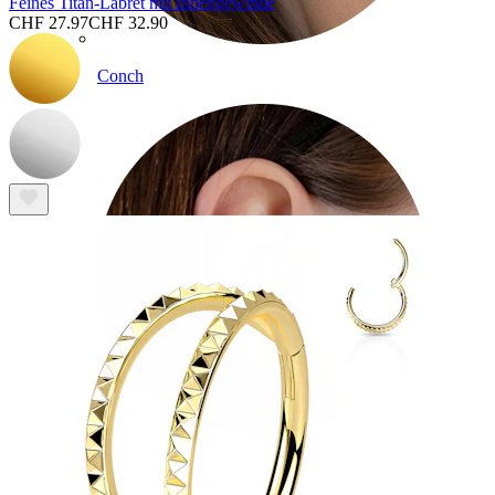
Feines Titan-Labret mit Innengewinde
CHF 27.97
CHF 32.90
Conch
Daith