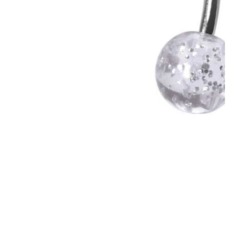
Bodymod Moments
Bodymod Essentials