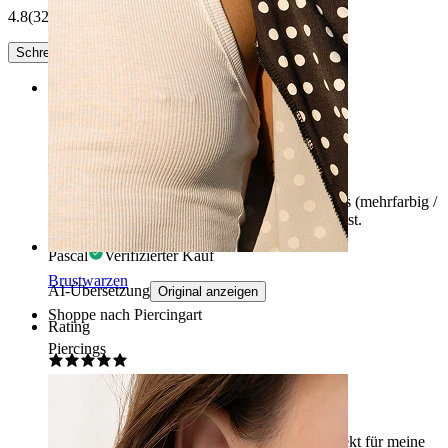
4.8
(32 Bewertungen)
Schreibe eine Bewertung
Rating
Schön aber
Eher schön, aber die Farbe finde ich etwas blass (mehrfarbig /
Polarlicht). Mal sehen, wenn das Wetter schön ist.
Pascal
Verifizierter Kauf
Brustwarzen
AI-Übersetzung
Original anzeigen
Shoppe nach Piercingart
Rating
Piercings
sehr gut
ich mag es sehr, wie es aussieht, und es ist perfekt für meine