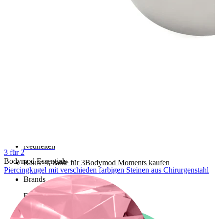
Stretching
Shoppe Titan
Neuheiten
3 für 2
Bodymod Essentials
Kaufe 4, zahle für 3
Bodymod Moments kaufen
Piercingkugel mit verschieden farbigen Steinen aus Chirurgenstahl
Brands
Brands