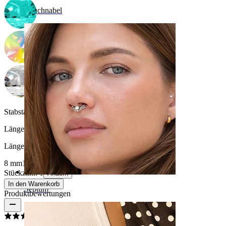
Bauchnabel
Stabstärke:
1,6 mm
Länge
:
Länge auswählen
8 mm
10 mm
12 mm
Stückzahl: 1
Ändern
In den Warenkorb
Septum
Produktbewertungen