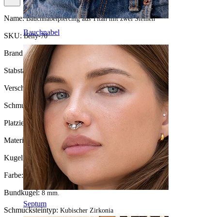
Name:
Bauchnabelpiercing aus Titan mit zwei Steinen
Bauchnabel
SKU:
Belly-70
Brand:
Bodymod Trend
Stabstärke:
1,6 mm
Verschlusstyp:
Aussengewinde
Schmuckart:
Barbell
Platzierung:
Bauchnabel
Material:
Titan
Kugelgrösse:
5 mm.
Farbe:
Silber
Bundkugel:
8 mm.
Septum
Schmucksteintyp:
Kubischer Zirkonia