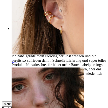
nicht heilende Wunde
Diana
Verifizierter Kauf
AI-Übersetzung
Original anzeigen
Rating
Super zufrieden!
Ich habe gerade mein Piercing per Post erhalten und bin
bereits so zufrieden damit. Schnelle Lieferung und super tolles
Ohr
Produkt. Ich wünschte, ihr hättet mehr Bauchnabelpiercings
in 6mm. Ich wollte außerdem smelly gelly kaufen, aber das
war ausverkauft. Ich hoffe, ihr bekommt es bald wieder. Ich
werde zu 100% wieder bei euch bestellen!
Kenza Lairini
Verifizierter Kauf
AI-Übersetzung
Original anzeigen
Mehr ansehen