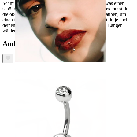
Schmuckstein ist in einer
Zargenfassung
eingefasst, was einen
schönen Effekt erzeugt, und dank des
Aussengewindes
musst du
die obere Kugel lediglich vorsichtig auf den Stab schrauben, um
einen festen Halt zu gewährleisten. Schliesslich kannst du je nach
deinen Vorlieben und Bedürfnissen aus verschiedenen Längen
wählen.
Andere haben ebenfalls gekauft
Lippen