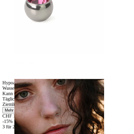
Stretching
Hypoallergen
Wasserfest
Kann lebenslang halten
Tägliches Tragen
Ziemlich leicht
Mehr lesen
CHF 16.15
CHF 19.00
-15%
3 für 2