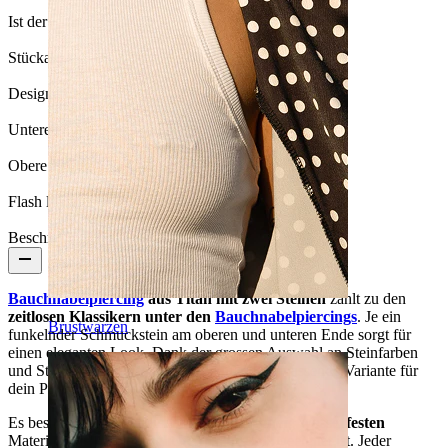
Ist der Artikel geklebt?:
Ja
Stückanzahl:
1
Design:
Simpel
Untere Kugel:
8 mm
Obere Kugel:
5 mm
Flash label:
3 für 2
Beschreibung
Bauchnabelpiercing
aus Titan mit zwei Steinen
zählt zu den
zeitlosen Klassikern unter den
Bauchnabelpiercings
. Je ein
Brustwarzen
funkelnder Schmuckstein am oberen und unteren Ende sorgt für
einen eleganten Look. Dank der grossen Auswahl an Steinfarben
und Stablängen findest du ganz einfach die passende Variante für
dein Piercing und deinen persönlichen Stil.
Es besteht aus
Titan
, einem
hypoallergenen
,
wasserfesten
Material, das für den
täglichen Gebrauch
geeignet ist. Jeder