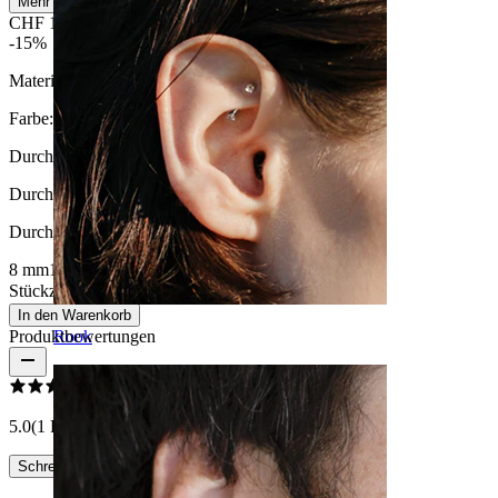
Mehr lesen
CHF 15.22
CHF 17.90
-15%
Material:
Holz
Farbe:
Braun
Durchmesser fürs Stretch:
8 mm.
Durchmesser
:
Durchmesser auswählen
8 mm
10 mm
12 mm
14 mm
16 mm
Stückzahl: 1
Ändern
In den Warenkorb
Produktbewertungen
Rook
5.0
(1 Bewertungen)
Schreibe eine Bewertung