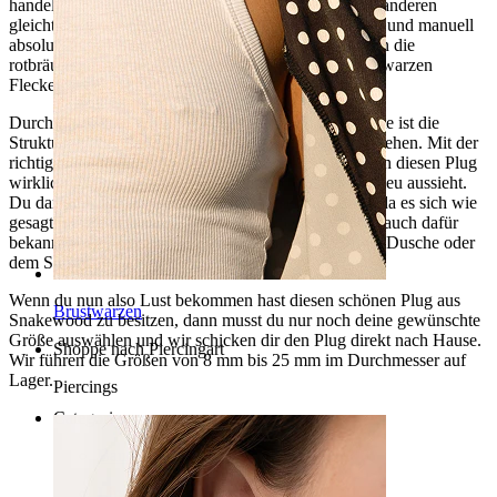
handelt, wird es keinen Plug geben, der 100% einem anderen
gleicht, denn die Natur können wir nicht beeinflussen und manuell
absolut gleiche Plugs herstellen. Aber alle Plugs haben die
rotbräunliche Färbung und die dunkelbraunen bis schwarzen
Flecken und Zeichnungen gemeinsam.
Durch die leichte Wölbung der Vorder- und Hinterseite ist die
Struktur auf der glatten Oberfläche besonders gut zu sehen. Mit der
richtigen Pflege z.B. Polierung mit Jojobaöl, kann man diesen Plug
wirklich schön glänzen lassen, so dass er immer wie neu aussieht.
Du darfst diesen Plug nur niemals Wasser aussetzen, da es sich wie
gesagt um ein organisches Material handelt und Holz auch dafür
bekannt ist sich auszudehnen. Also am besten vor der Dusche oder
dem Schwimmbadbesuch herausnehmen.
Wenn du nun also Lust bekommen hast diesen schönen Plug aus
Brustwarzen
Snakewood zu besitzen, dann musst du nur noch deine gewünschte
Größe auswählen und wir schicken dir den Plug direkt nach Hause.
Shoppe nach Piercingart
Wir führen die Größen von 8 mm bis 25 mm im Durchmesser auf
Lager.
Piercings
Categories
Bauchnabel
Lippen