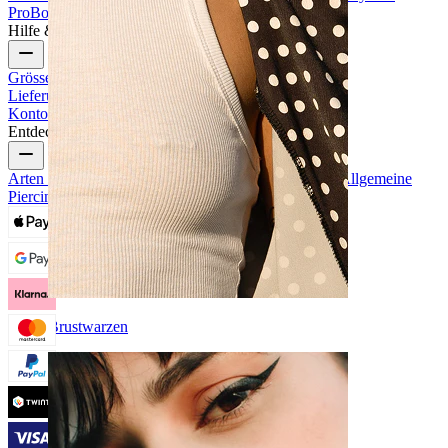
Pro
Bodymod Creators
Bodymod Bewertungen
Hilfe & Infos
Grössenhilfe
Bestellung verfolgen
Informationen zur
Lieferung
Rücksendung & Stornierung
Zahlung
Mein
Konto
Bodymod Support
Entdecke
Arten von Piercings
Materialien für Piercingschmuck
Allgemeine
Piercingprobleme und Pflege
Brustwarzen