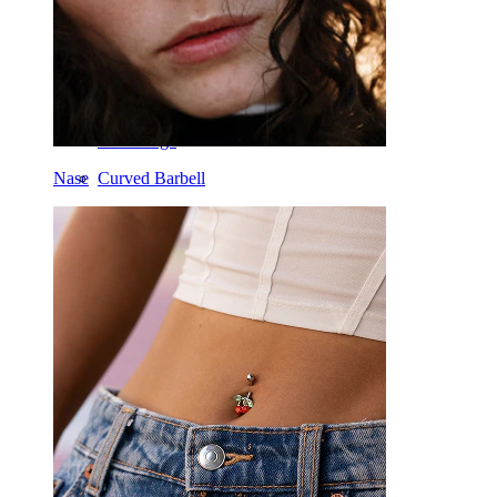
Daith
Hufeisen
Ring
Werkzeuge
Nase
Curved Barbell
Lobe
Titan