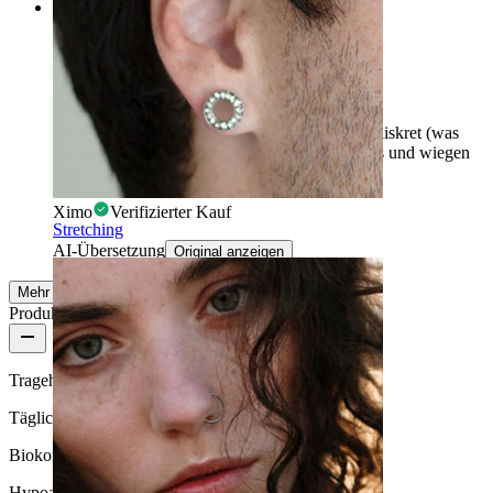
Rating
Toll
Eine gute Wahl mit diesen Plugs, sie sind sehr diskret (was
gut ist für formellere Situationen), sehen toll aus und wiegen
nichts.
Ximo
Verifizierter Kauf
Stretching
AI-Übersetzung
Original anzeigen
Mehr ansehen
Produktqualität
Tragehäufigkeit
Tägliches Tragen
Biokompatibilität
Hypoallergen