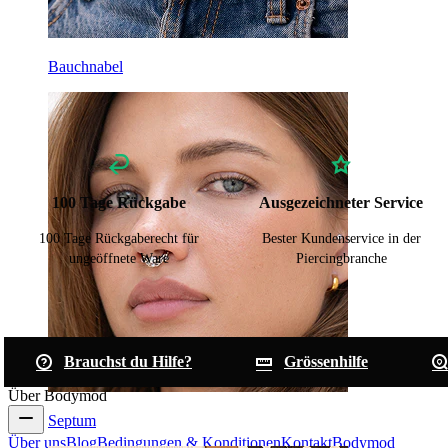
Bauchnabel
100 Tage Rückgabe
Ausgezeichneter Service
100 Tage Rückgaberecht für
Bester Kundenservice in der
ungeöffnete Ware
Piercingbranche
Brauchst du Hilfe?
Grössenhilfe
Über Bodymod
Septum
Über uns
Blog
Bedingungen & Konditionen
Kontakt
Bodymod