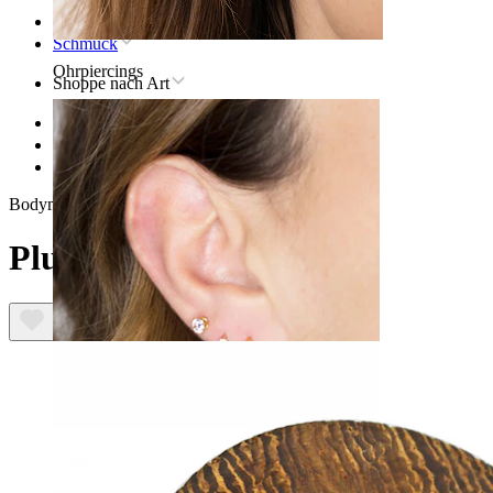
Startseite
Schmuck
Ohrpiercings
Shoppe nach Art
Stretching
Plugs & Tunnels
Plug aus Snakewood
Bodymod Trend
Plug aus Snakewood
Lobe