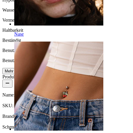
Wasserbeständigkeit
Vermeide Wasser
Haltbarkeit
Nase
Beständig
Benutzerfreundlichkeit
Benutzerfreundlich
Mehr lesen
Produktdetails
Name:
Plug aus Snakewood
SKU:
Plug-97
Brand:
Bodymod Trend
Schmuckart:
Plug