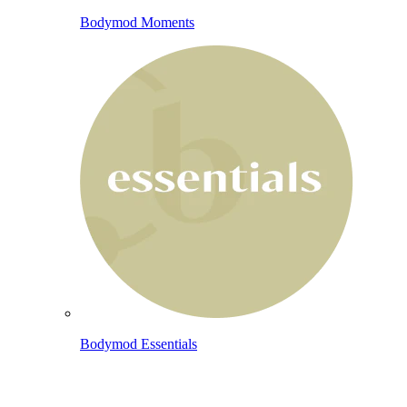
Bodymod Moments
Bodymod Essentials