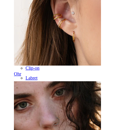
Brustwarzen
Industrial
Dermal
Helix
Ohr
Septum
Clip-on
Ohr
Labret
Zunge
Nase
Tragus
Barbell
Rook