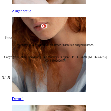
Augenbraue
Switzerland
Privacy policy
Cookie settings
*Werkzeuge & Pflege sind von dieser Promotion ausgeschlossen.
Copyright © 2026 | Bodymod | Blue Monkeys In Space Ltd. | C 94794 | MT26944223 |
CHE430262647 |
3.1.5
Dermal