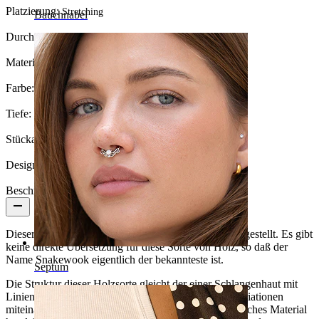
Platzierung:
Stretching
Bauchnabel
Durchmesser fürs Stretch:
8 mm.
Material:
Holz
Farbe:
Braun
Tiefe:
11.5 mm.
Stückanzahl:
1
Design:
Simpel
Beschreibung
Dieser Plug wurde aus der Holzsorte Snakewood hergestellt. Es gibt
keine direkte Übersetzung für diese Sorte von Holz, so daß der
Name Snakewook eigentlich der bekannteste ist.
Septum
Die Struktur dieser Holzsorte gleicht der einer Schlangenhaut mit
Linien und Punkten die sich in verschiedenen Farbvariationen
miteinander verbinden. Da es sich hier um ein organisches Material